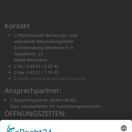
Kontakt
Psychosoziale Beratungs- und
ambulante Behandlungsstelle
Suchtberatung Weinheim e. V.
Zeppelinstr. 21
69469 Weinheim
Tel.: 0 62 01 / 6 25 42
Fax: 0 62 01 / 1 55 43
info@suchtberatung-weinheim.de
Ansprechpartner:
Ansprechpartner: Jochen Bickel,
Dipl. Sozialarbeiter FH, Sozialtherapeut/Sucht
ÖFFNUNGSZEITEN:
Mo. - Do.
von 8.00 Uhr - 12.00 Uhr
u. von 13.00 Uhr - 17.00 Uhr