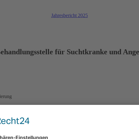
Jahresbericht 2025
ehandlungsstelle für Suchtkranke und Ang
derung
Unterstützung bei Ihrer persönlichen Zielfindung stehen für uns im Vo
erer Beratungsstelle treffen. Der Besuch einer Gruppe wird von vielen B