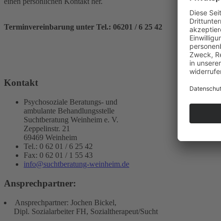
einen persönlichen Kontakt her.
Terminvereinbarung unter Tel.: 06201 / 6 25 42
Kontakt
Psychosoziale Beratungs- und
ambulante Behandlungsstelle
Suchtberatung Weinheim e. V.
Zeppelinstr. 21
69469 Weinheim
Tel.: 0 62 01 / 6 25 42
Fax: 0 62 01 / 1 55 43
info@suchtberatung-weinheim.de
Ansprechpartner:
Ansprechpartner: Jochen Bickel,
Dipl. Sozialarbeiter FH, Sozialtherapeut/Sucht