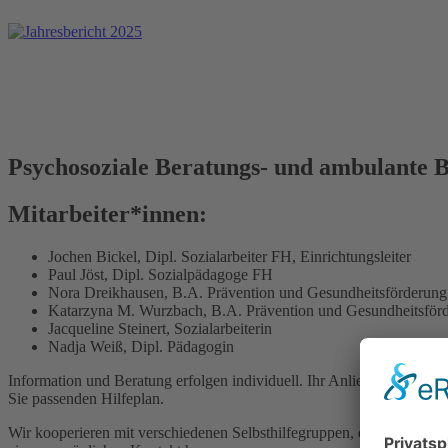
Psychosoziale Beratungs- und ambulante B
Mitarbeiter*innen:
Jochen Bickel, Dipl. Sozialarbeiter FH, Einrichtungsleiter
Paul Jöst, Dipl. Sozialpädagoge FH
Nora Dreikhausen, B.A. Prävention und Gesundheitsförderung
Katarzyna M. Wurzbach, B.A. Prävention und Gesundheitsför
Jacqueline Steinert, Sozialarbeiterin
Nadja Weiß, Dipl. Pädagogin
Information und Beratung erfolgen individuell. Ihr Anliegen und die 
Sie passenden Hilfeplan.
Wir kooperieren mit verschiedenen Selbsthilfegruppen, die sich in uns