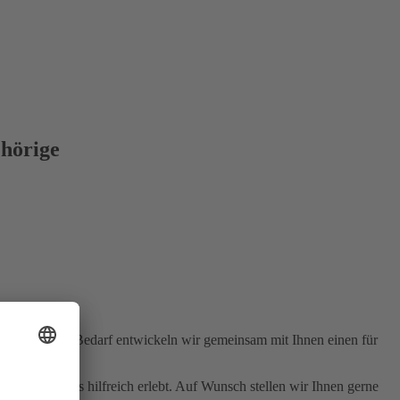
ehörige
rdergrund. Bei Bedarf entwickeln wir gemeinsam mit Ihnen einen für
etroffenen als hilfreich erlebt. Auf Wunsch stellen wir Ihnen gerne